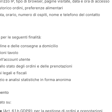
irizzo IP, tipo di browser, pagine visitate, data e ora di accesso
torico ordini, preferenze alimentari
ta, orario, numero di ospiti, nome e telefono del contatto
 per le seguenti finalità:
line e delle consegne a domicilio
ioni tavolo
ll'account utente
llo stato degli ordini e delle prenotazioni
legali e fiscali
io e analisi statistiche in forma anonima
amento
ato su:
le
(Art. 6.1.b GDPR): per la gestione di ordini e prenotazioni