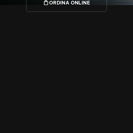
shopping_bag
ORDINA ONLINE